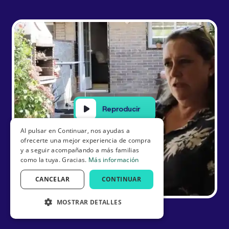
Reproducir
Al pulsar en Continuar, nos ayudas a
ofrecerte una mejor experiencia de compra
y a seguir acompañando a más familias
como la tuya. Gracias.
Más información
CANCELAR
CONTINUAR
MOSTRAR DETALLES