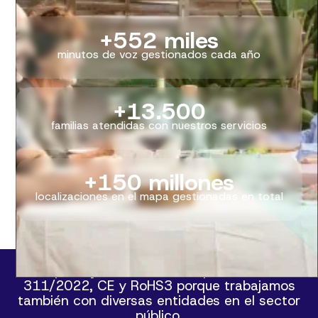
+
552
miles
minutos de voz gestionados cada año
+
13
.
500
familias atendidas con nuestros servicios
+
150
millones
localizaciones en el mapa gestionadas en total
Cumplimos con la norma del Gobierno de
España y de la Unión Europea ENS RD
311/2022, CE y RoHS3 porque trabajamos
también con diversas entidades en el sector
público.