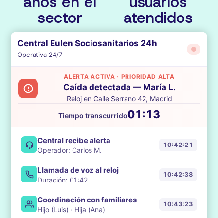
años en el
usuarios
sector
atendidos
Central Eulen Sociosanitarios 24h
Operativa 24/7
ALERTA ACTIVA · PRIORIDAD ALTA
Caída detectada — María L.
Reloj en Calle Serrano 42, Madrid
00:22
Tiempo transcurrido
Central recibe alerta
10:42:21
Operador: Carlos M.
Llamada de voz al reloj
10:42:38
Duración: 01:42
Coordinación con familiares
10:43:23
Hijo (Luis) · Hija (Ana)