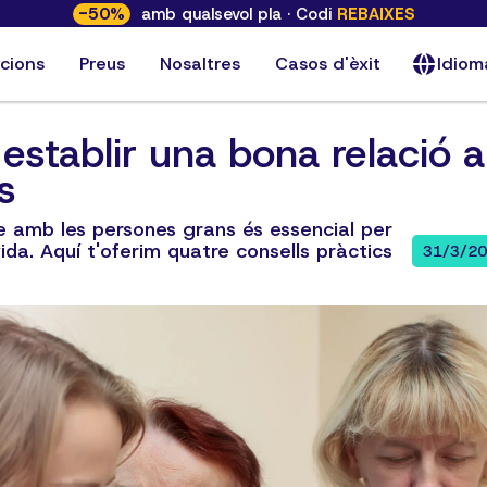
-
50
%
amb qualsevol pla · Codi
REBAIXES
cions
Preus
Nosaltres
Casos d'èxit
Idiom
 establir una bona relació 
s
le amb les persones grans és essencial per
vida. Aquí t'oferim quatre consells pràctics
31/3/2