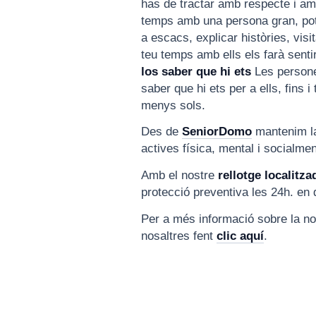
has de tractar amb respecte i ama
temps amb una persona gran, pots 
a escacs, explicar històries, vi
teu temps amb ells els farà senti
los saber que hi ets
Les persone
saber que hi ets per a ells, fins i
menys sols.
Des de
SeniorDomo
mantenim la
actives física, mental i socialmen
Amb el nostre
rellotge localitz
protecció preventiva les 24h. en 
Per a més informació sobre la no
nosaltres fent
clic aquí
.