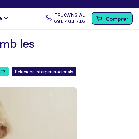
TRUCA'NS AL
a
Comprar
691 403 716
amb les
023
Relacions Intergeneracionals