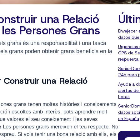
onstruir una Relació
Últi
 les Persones Grans
Envejecer 
datos que
ls grans és una responsabilitat i una tasca
Urgencias
 els grans poden obtenir grans beneficis en la
GPS de Se
respuesta
SeniorDom
24h para 
 Construir una Relació
Ayuda a do
alertas de
horas
ones grans tenen moltes històries i coneixements
SeniorDom
nció i escoltes amb interès, pots aprendre molt
datos soci
en España
que valores el seu coneixement i les seves
e
Les persones grans mereixen el teu respecte. No
yspreu. Si vols tenir una bona relació amb ells, els