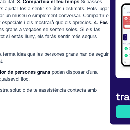
bilitat.
3. Comparteix el teu temps
Si passes
ajudar-los a sentir-se útils i estimats. Pots jugar
sitar un museu o simplement conversar. Compartir el
r especials i els mostrarà que els aprecies.
4. Fes-
s grans a vegades se senten soles. Si els fas
 tot si estàs lluny, els faràs sentir més segurs i
 ferma idea que les persones grans han de seguir
t.
ador de persones grans
poden disposar d'una
qualsevol lloc.
stra solució de teleassistència contacta amb
tra