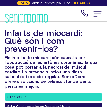
-
50
%
amb qualsevol pla · Codi
REBAIXES
Infarts de miocardi:
Què són i com
prevenir-los?
Els infarts de miocardi són causats per
l'obstrucció de les artèries coronàries, la qual
cosa pot portar a la necrosi del múscul
cardíac. La prevenció inclou una dieta
saludable i exercici regular. SeniorDomo
ofereix solucions de teleassistència per a
persones majors.
21/7/2022
Salut Cardiovascular en Persones Majors