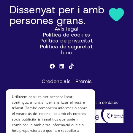
Dissenyat per i amb
persones grans.
Avís legal
Política de cookies
Política de privacitat
Política de seguretat
bloc
Credencials i Premis
Utilitzem cookies per personalitzar
contingut, anuncis i per analitzar el nostre
trànsit. També compartim informació sobre
el vostre ús del nostre lloc amb els nostres
socis publicitaris i analítics que poden
combinar-la amb altra informació que els
heu proporcionat o que han recopilat a