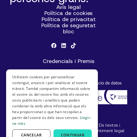
Avís legal
Política de cookies
Política de privacitat
Política de seguretat
bloc
Credencials i Premis
Utilitzem cookies per personalitzar
contingut, anuncis i per analitzar el nostre
trànsit. També compartim informació sobre
el vostre ús del nostre lloc amb els nostres
socis publicitaris i analítics que poden
combinar-la amb altra informació que els
heu proporcionat o que han recopilat a
partir del vostre ús dels seus serveis.
Llegir-
ne més
© SeniorDomo I Tots els drets reservats. Els textos i
imatges no es poden utilitzar sense consentiment legal.
CANCELAR
CONTINUAR