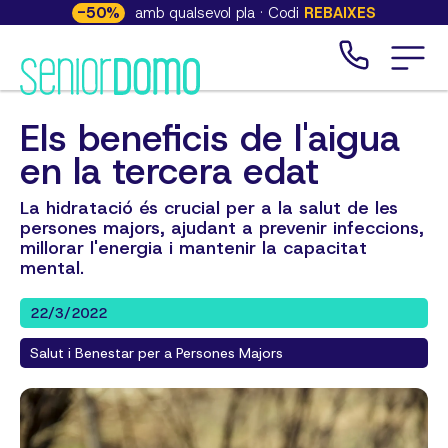
-
50
%
amb qualsevol pla · Codi
REBAIXES
Els beneficis de l'aigua
en la tercera edat
La hidratació és crucial per a la salut de les
persones majors, ajudant a prevenir infeccions,
millorar l'energia i mantenir la capacitat
mental.
22/3/2022
Salut i Benestar per a Persones Majors