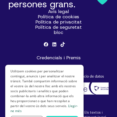
persones grans.
Avís legal
Política de cookies
Política de privacitat
Política de seguretat
bloc
Credencials i Premis
Utilitzem cookies per personalitzar
contingut, anuncis i per analitzar el nostre
trànsit. També compartim informació sobre
el vostre ús del nostre lloc amb els nostres
socis publicitaris i analítics que poden
combinar-la amb altra informació que els
heu proporcionat o que han recopilat a
partir del vostre ús dels seus serveis.
Llegir-
ne més
© SeniorDomo I Tots els drets reservats. Els textos i