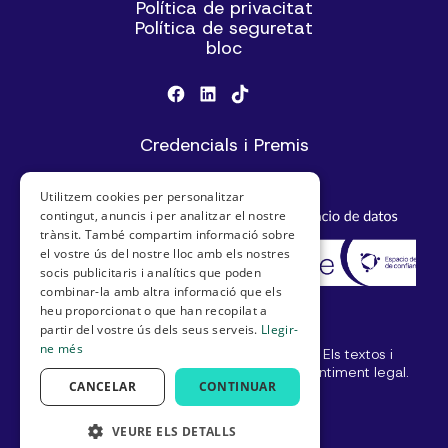
Política de privacitat
Política de seguretat
bloc
Credencials i Premis
Utilitzem cookies per personalitzar
contingut, anuncis i per analitzar el nostre
trànsit. També compartim informació sobre
el vostre ús del nostre lloc amb els nostres
socis publicitaris i analítics que poden
combinar-la amb altra informació que els
heu proporcionat o que han recopilat a
partir del vostre ús dels seus serveis.
Llegir-
ne més
© SeniorDomo I Tots els drets reservats. Els textos i
imatges no es poden utilitzar sense consentiment legal.
CANCELAR
CONTINUAR
#envellirACasaÉsPossible
VEURE ELS DETALLS