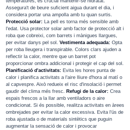
temperatures, és crucial mantenir-se hidratat.
Assegura't de beure suficient aigua durant el dia, i
considera portar una ampolla amb tu quan surtis.
Protecció solar:
La pell es torna més sensible amb
l'edat. Usa protector solar amb factor de protecció alt i
roba que cobreixi, com barrets i mànigues llargues,
per evitar danys pel sol.
Vestimenta adequada:
Opta
per roba lleugera i transpirable. Colors clars ajuden a
reflectir la calor, mentre que un barret pot
proporcionar ombra addicional i protegir el cap del sol.
Planificació d'activitats:
Evita les hores punta de
calor i planifica activitats a l'aire lliure d'hora al matí o
al capvespre. Això redueix el risc d'insolació i permet
gaudir del clima més fresc.
Refugi de la calor:
Crea
espais frescos a la llar amb ventiladors o aire
condicionat. Si és possible, realitza activitats en àrees
ombrejades per evitar la calor excessiva. Evita l'ús de
roba ajustada o de materials sintètics que puguin
augmentar la sensació de calor i provocar