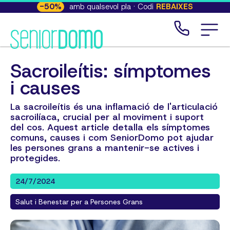
-
50
%
amb qualsevol pla · Codi
REBAIXES
Sacroileítis: símptomes
i causes
La sacroileítis és una inflamació de l'articulació
sacroilíaca, crucial per al moviment i suport
del cos. Aquest article detalla els símptomes
comuns, causes i com SeniorDomo pot ajudar
les persones grans a mantenir-se actives i
protegides.
24/7/2024
Salut i Benestar per a Persones Grans