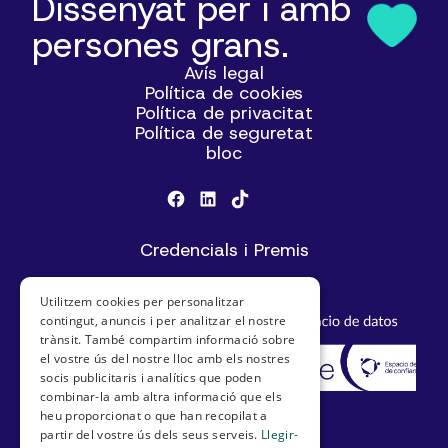
Dissenyat per i amb
persones grans.
Avís legal
Política de cookies
Política de privacitat
Política de seguretat
bloc
Credencials i Premis
Utilitzem cookies per personalitzar
contingut, anuncis i per analitzar el nostre
trànsit. També compartim informació sobre
el vostre ús del nostre lloc amb els nostres
socis publicitaris i analítics que poden
combinar-la amb altra informació que els
heu proporcionat o que han recopilat a
partir del vostre ús dels seus serveis.
Llegir-