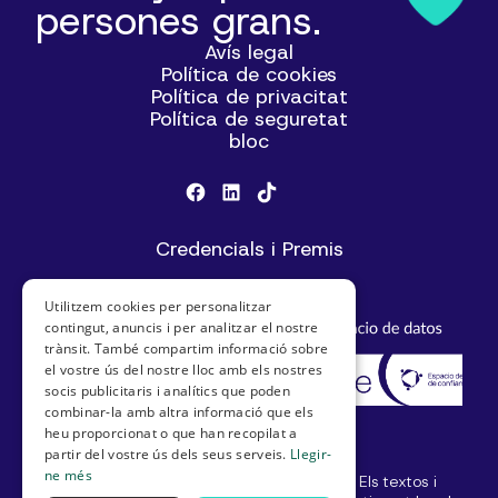
persones grans.
Avís legal
Política de cookies
Política de privacitat
Política de seguretat
bloc
Credencials i Premis
Utilitzem cookies per personalitzar
contingut, anuncis i per analitzar el nostre
trànsit. També compartim informació sobre
el vostre ús del nostre lloc amb els nostres
socis publicitaris i analítics que poden
combinar-la amb altra informació que els
heu proporcionat o que han recopilat a
partir del vostre ús dels seus serveis.
Llegir-
ne més
© SeniorDomo I Tots els drets reservats. Els textos i