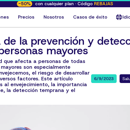
-
50
%
con cualquier plan · Código
REBAJAS
ones
Precios
Nosotros
Casos de éxito
Id
a de la prevención y detec
 personas mayores
d que afecta a personas de todas
s mayores son especialmente
nvejecemos, el riesgo de desarrollar
ersos factores. Este artículo
6/9/2023
Sal
s al envejecimiento, la importancia
le, la detección temprana y el