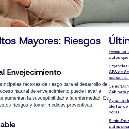
tos Mayores: Riesgos
Últi
Envejecer 
datos que
Urgencias
al Envejecimiento
GPS de Se
respuesta
rincipales factores de riesgo para el desarrollo de
SeniorDom
oceso natural de envejecimiento puede llevar a
24h para 
e aumentan la susceptibilidad a la enfermedad. Es
Ayuda a do
estos riesgos y tomar medidas preventivas.
alertas de
horas
SeniorDom
dable
datos soci