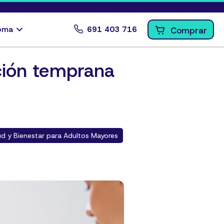
ioma
691 403 716
Comprar
ción temprana
ud y Bienestar para Adultos Mayores