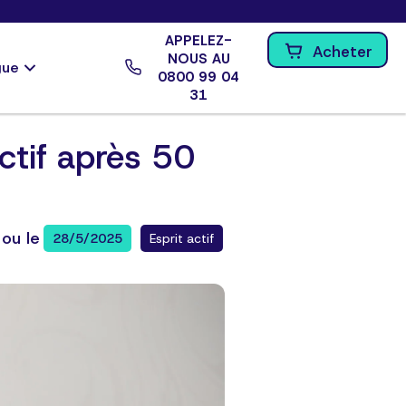
APPELEZ-
Acheter
NOUS AU
gue
0800 99 04
31
actif après 50
ou le
28/5/2025
Esprit actif