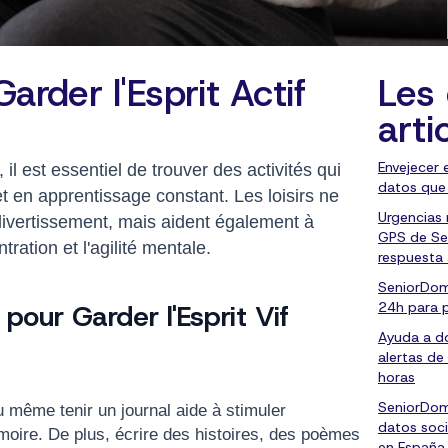
arder l'Esprit Actif
Les 
arti
Envejecer 
il est essentiel de trouver des activités qui
datos que
et en apprentissage constant. Les loisirs ne
Urgencias
ivertissement, mais aident également à
GPS de Se
ration et l'agilité mentale.
respuesta
SeniorDom
24h para 
 pour Garder l'Esprit Vif
Ayuda a do
alertas de
horas
SeniorDom
u même tenir un journal aide à stimuler
datos soci
émoire. De plus, écrire des histoires, des poèmes
en España