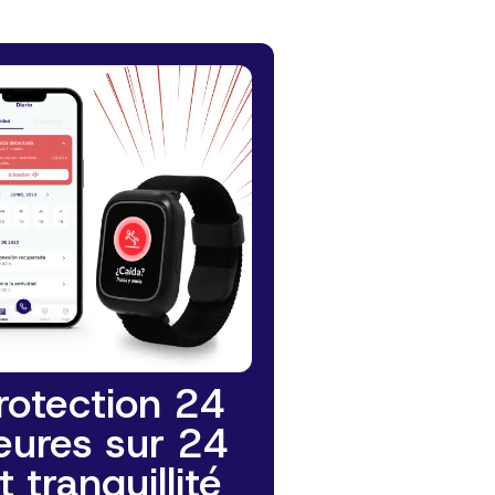
rotection 24
eures sur 24
t tranquillité