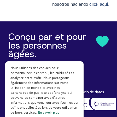
nosotros haciendo
click aquí
.
Conçu par et pour
les personnes
âgées.
Nous utilisons des cookies pour
Diplômes et récompenses
personnaliser le contenu, les publicités et
analyser notre trafic. Nous partageons
également des informations sur votre
utilisation de notre site avec nos
partenaires de publicité et d"analyse qui
peuvent les combiner avec d"autres
informations que vous leur avez fournies ou
qu"ils ont collectées lors de votre utilisation
de leurs services.
En savoir plus