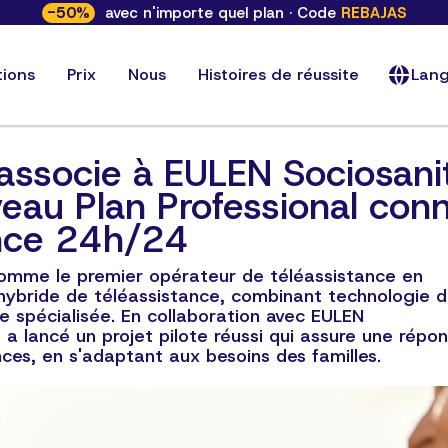
-
50
%
avec n'importe quel plan · Code
REBAJAS
tions
Prix
Nous
Histoires de réussite
Lan
associe à EULEN Sociosanit
eau Plan Professional con
nce 24h/24
omme le premier opérateur de téléassistance en
hybride de téléassistance, combinant technologie 
e spécialisée. En collaboration avec EULEN
a lancé un projet pilote réussi qui assure une répo
ces, en s'adaptant aux besoins des familles.