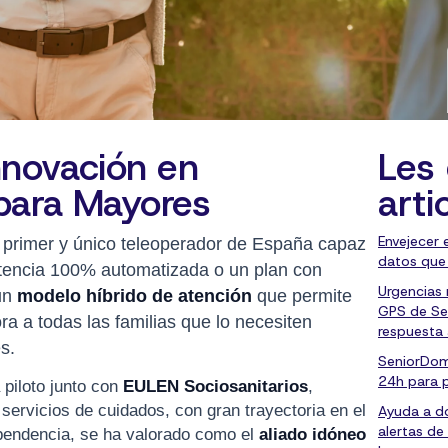
nnovación en
Les 
 para Mayores
arti
Envejecer 
 primer y único teleoperador de España capaz
datos que
stencia 100% automatizada o un plan con
Urgencias
un
modelo híbrido de atención
que permite
GPS de Se
a a todas las familias que lo necesiten
respuesta
s.
SeniorDom
24h para 
 piloto junto con
EULEN Sociosanitarios
,
 servicios de cuidados, con gran trayectoria en el
Ayuda a do
alertas de
ependencia, se ha valorado como el
aliado idóneo