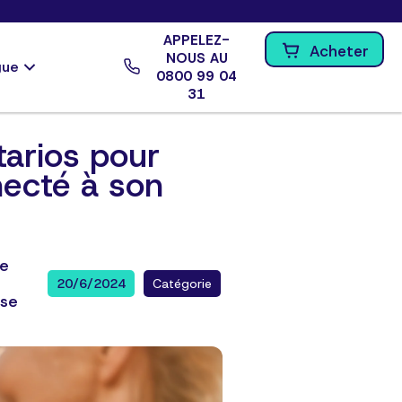
APPELEZ-
Acheter
NOUS AU
gue
0800 99 04
31
arios pour
necté à son
de
20/6/2024
Catégorie
nse