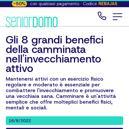
-
50
%
con qualsiasi pagamento · Codice
REBAJAS
Gli 8 grandi benefici
della camminata
nell'invecchiamento
attivo
Mantenersi attivi con un esercizio fisico
regolare e moderato è essenziale per
combattere l'invecchiamento e promuovere
una vecchiaia sana. Camminare è un'attività
semplice che offre molteplici benefici fisici,
mentali e sociali.
16/8/2022