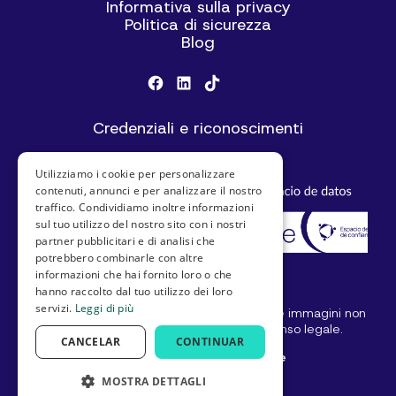
Informativa sulla privacy
Politica di sicurezza
Blog
Credenziali e riconoscimenti
Utilizziamo i cookie per personalizzare
contenuti, annunci e per analizzare il nostro
traffico. Condividiamo inoltre informazioni
sul tuo utilizzo del nostro sito con i nostri
partner pubblicitari e di analisi che
potrebbero combinarle con altre
informazioni che hai fornito loro o che
hanno raccolto dal tuo utilizzo dei loro
servizi.
Leggi di più
© SeniorDomo I Tutti i diritti riservati. Testi e immagini non
possono essere utilizzati senza il consenso legale.
CANCELAR
CONTINUAR
#invecchiareACasaÈPossibile
MOSTRA DETTAGLI