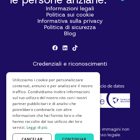
Informazioni legali
Politica sui cookie
Informativa sulla privacy
Politica di sicurezza
Blog
Credenziali e riconoscimenti
Utilizziamo i cookie per personalizzare
contenuti, annunci e per analizzare il nostro
traffico. Condividiamo inoltre informazioni
sul tuo utilizzo del nostro sito con i nostri
partner pubblicitari e di analisi che
potrebbero combinarle con altre
informazioni che hai fornito loro o che
hanno raccolto dal tuo utilizzo dei loro
servizi.
Leggi di più
© SeniorDomo I Tutti i diritti riservati. Testi e immagini non
possono essere utilizzati senza il consenso legale.
CANCELAR
CONTINUAR