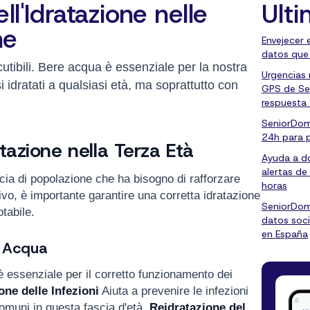
ll'Idratazione nelle
Ulti
ne
Envejecer 
datos que
cutibili. Bere acqua è essenziale per la nostra
Urgencias
 idratati a qualsiasi età, ma soprattutto con
GPS de Se
respuesta
SeniorDom
24h para 
tazione nella Terza Età
Ayuda a do
alertas de
ia di popolazione che ha bisogno di rafforzare
horas
vo, è importante garantire una corretta idratazione
SeniorDom
tabile.
datos soci
en España
i Acqua
 essenziale per il corretto funzionamento dei
ne delle Infezioni
Aiuta a prevenire le infezioni
comuni in questa fascia d'età.
Reidratazione del