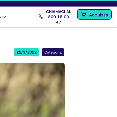
CHIAMACI AL
Acquista
a
800 18 00
47
22/3/2022
Categoria