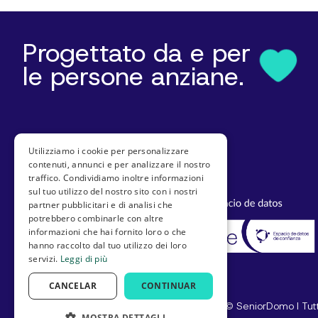
Progettato da e per
le persone anziane.
Credenziali e riconoscimenti
Utilizziamo i cookie per personalizzare
contenuti, annunci e per analizzare il nostro
traffico. Condividiamo inoltre informazioni
sul tuo utilizzo del nostro sito con i nostri
partner pubblicitari e di analisi che
potrebbero combinarle con altre
informazioni che hai fornito loro o che
hanno raccolto dal tuo utilizzo dei loro
servizi.
Leggi di più
CANCELAR
CONTINUAR
© SeniorDomo I Tutti 
MOSTRA DETTAGLI